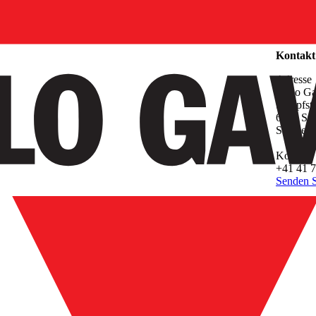
Unterne
Kontakt
Adresse
Carlo G
Sumpfstr
6312 Ste
Switzerl
Kontakt
+41 41 7
Senden S