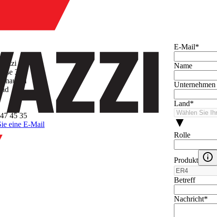
hmen
E-Mail
*
avazzi AG
Name
asse 3
inhausen
Unternehmen
and
Land
*
47 45 35
ie eine E-Mail
Rolle
Produkt
Betreff
Nachricht
*