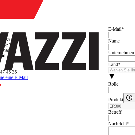
hmen
E-Mail
*
avazzi AG
Name
asse 3
inhausen
Unternehmen
and
Land
*
47 45 35
ie eine E-Mail
Rolle
Produkt
Betreff
Nachricht
*