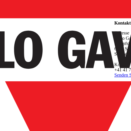
Unterne
Kontakt
Adresse
Carlo G
Sumpfstr
6312 Ste
Switzerl
Kontakt
+41 41 7
Senden S