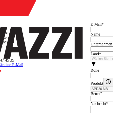
hmen
E-Mail
*
avazzi AG
Name
asse 3
inhausen
Unternehmen
and
Land
*
47 45 35
ie eine E-Mail
Rolle
Produkt
Betreff
Nachricht
*