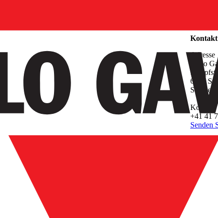
Unterne
Kontakt
Adresse
Carlo G
Sumpfstr
6312 Ste
Switzerl
Kontakt
+41 41 7
Senden S