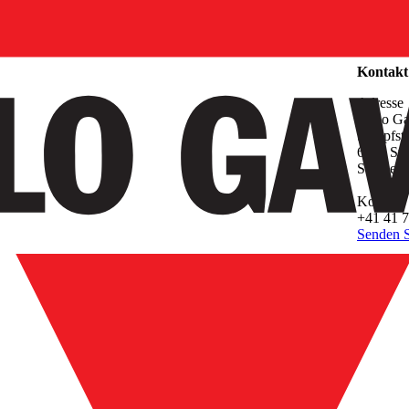
Unterne
Kontakt
Adresse
Carlo G
Sumpfstr
6312 Ste
Switzerl
Kontakt
+41 41 7
Senden S