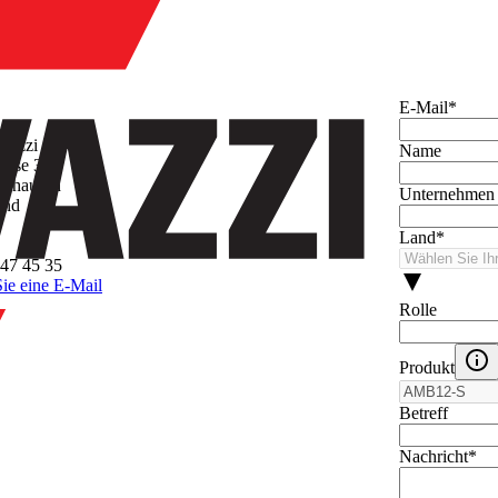
hmen
E-Mail
*
avazzi AG
Name
asse 3
inhausen
Unternehmen
and
Land
*
47 45 35
ie eine E-Mail
Rolle
Produkt
Betreff
Nachricht
*