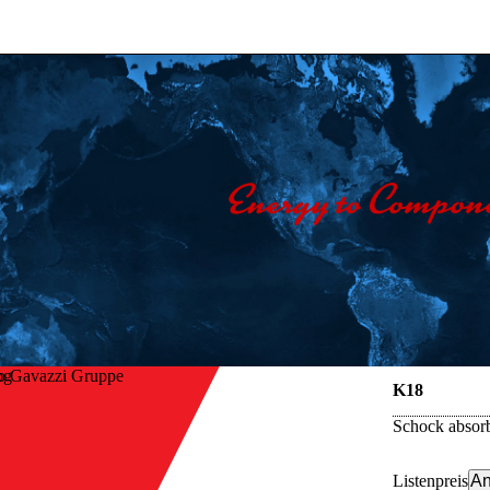
o Gavazzi Gruppe
K18
Schock absorbi
Listenpreis
An