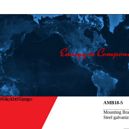
o Gavazzi Gruppe
AMB18-S
Mounting Brac
Steel galvani