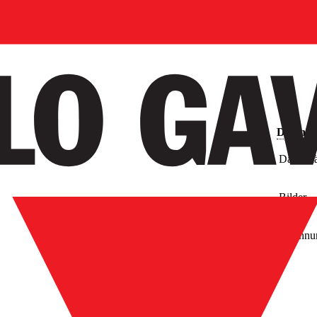
Downlo
Datenblä
Bilder
Zeichnu