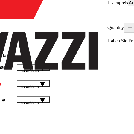
Listenpreis
An
Quantity
Haben Sie Fr
ads
tter
auswählen
auswählen
ngen
auswählen