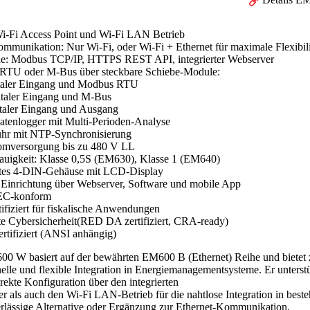
Wi-Fi
Access Point und
Wi-Fi LAN
Betrieb
ommunikation:
Nur Wi-Fi, oder Wi-Fi + Ethernet
für maximale Flexibili
le:
Modbus TCP/IP, HTTPS REST API,
integrierter Webserver
RTU oder M-Bus über steckbare Schiebe-Module
:
taler Eingang und Modbus RTU
italer Eingang und M-Bus
italer Eingang und Ausgang
atenlogger
mit Multi-Perioden-Analyse
uhr
mit NTP-Synchronisierung
romversorgung
bis zu 480 V LL
uigkeit:
Klasse 0,5S (EM630), Klasse 1 (EM640)
es
4-DIN-Gehäuse mit LCD-Display
 Einrichtung
über Webserver, Software und mobile App
C-konform
ifiziert
für fiskalische Anwendungen
te Cybersicherheit
(RED DA zertifiziert, CRA-ready
)
tifiziert
(ANSI anhängig)
0 W basiert auf der bewährten EM600 B (Ethernet) Reihe und bietet zu
nelle und flexible Integration in Energiemanagementsysteme. Er unters
irekte Konfiguration über den integrierten
r als auch den Wi-Fi LAN-Betrieb für die nahtlose Integration in best
rlässige Alternative oder Ergänzung zur Ethernet-Kommunikation.