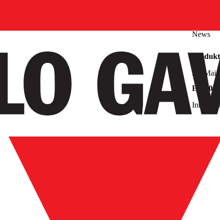
News
Produkt
28. Mai 
EM600 W
Intellige