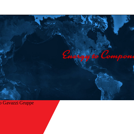
o Gavazzi Gruppe
Startseite
/
Unternehmen
ck
/
News