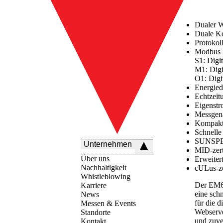
Dualer 
Duale K
Protokol
Modbus 
S1:
Digi
M1
: Dig
O1
: Dig
Energied
Echtzeit
Eigenst
Messgena
Kompakt
Schnelle
SUNSPE
Unternehmen
MID-zert
Über uns
Erweiter
Nachhaltigkeit
cULus-zer
Whistleblowing
Der EM60
Karriere
eine sch
News
für die d
Messen & Events
Webserve
Standorte
und zuve
Kontakt