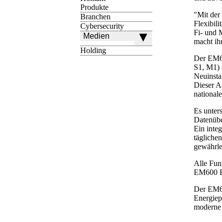
Produkte
"Mit der
Branchen
Flexibili
Cybersecurity
Fi- und 
Medien
macht ih
Holding
Der EM60
S1, M1) 
Neuinsta
Dieser A
nationale
Es unter
Datenüb
Ein inte
tägliche
gewährle
Alle Fun
EM600 B 
Der EM60
Energiepl
moderne