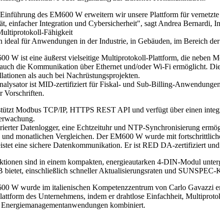
 Einführung des EM600 W erweitern wir unsere Plattform für vernetz
tät, einfacher Integration und Cybersicherheit", sagt Andrea Bernardi, 
Multiprotokoll-Fähigkeit
n ideal für Anwendungen in der Industrie, in Gebäuden, im Bereich de
0 W ist eine äußerst vielseitige Multiprotokoll-Plattform, die nebe
auch die Kommunikation über Ethernet und/oder Wi-Fi ermöglicht. Dies
llationen als auch bei Nachrüstungsprojekten.
nalysator ist MID-zertifiziert für Fiskal- und Sub-Billing-Anwendunge
r Vorschriften.
stützt Modbus TCP/IP, HTTPS REST API und verfügt über einen integr
erwachung.
grierter Datenlogger, eine Echtzeituhr und NTP-Synchronisierung ermögl
n und monatlichen Vergleichen. Der EM600 W wurde mit fortschrittlich
istet eine sichere Datenkommunikation. Er ist RED DA-zertifiziert und 
ktionen sind in einem kompakten, energieautarken 4-DIN-Modul unterge
bietet, einschließlich schneller Aktualisierungsraten und SUNSPEC-K
0 W wurde im italienischen Kompetenzzentrum von Carlo Gavazzi entw
attform des Unternehmens, indem er drahtlose Einfachheit, Multiprotokol
 Energiemanagementanwendungen kombiniert.