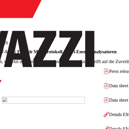
/
Produkte
e
2026
-Serie: Flexible Multiprotokoll-Wi-Fi-Energieanalysatoren
nt, vernetzt und einfach - drahtlose Kommunikation trifft auf die Zuver
Press relea
Data shee
Data shee
Details E
Details E