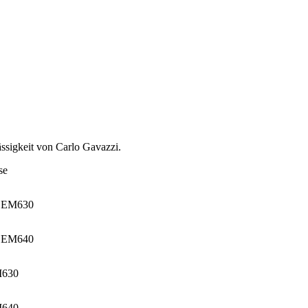
lässigkeit von Carlo Gavazzi.
se
t EM630
t EM640
M630
M640