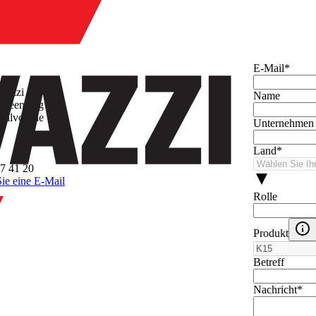
hmen
E-Mail
*
vazzi
Name
esteenweg 311
Vilvoorde
Unternehmen
Land
*
7 41 20
ie eine E-Mail
Rolle
Produkt
Betreff
Nachricht
*