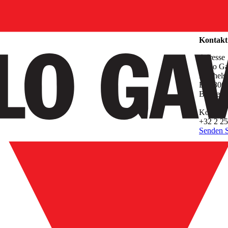
Unterne
Kontakt
Adresse
Carlo Ga
Mechels
B- 1800 
Belgien
Kontakt
+32 2 25
Senden S