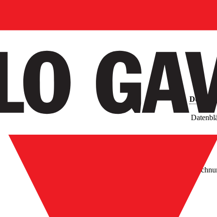
Downlo
Datenblä
Bilder
Zeichnu