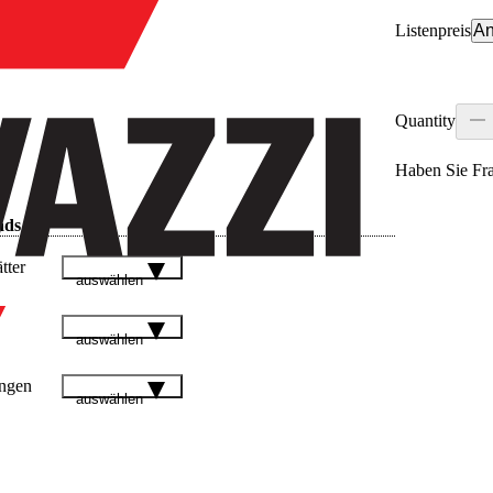
Listenpreis
An
Quantity
Haben Sie Fr
ads
tter
auswählen
auswählen
ngen
auswählen