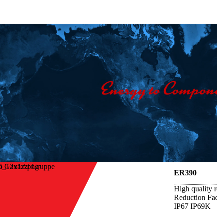
o Gavazzi Gruppe
ER390
High quality r
Reduction Fac
IP67 IP69K