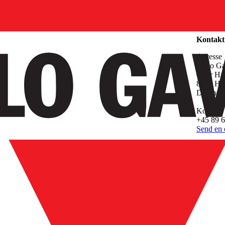
Virksom
Kontakt
Adresse
Carlo Ga
Over Had
8370 Ha
Danmar
Kontakt
+45 89 6
Send en 