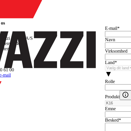
hed
 os
E-mail
*
vazzi Handel A/S
Navn
stenvej 40
dsten
Virksomhed
k
Land
*
0 61 00
e-mail
Rolle
Produkt
Emne
Besked
*