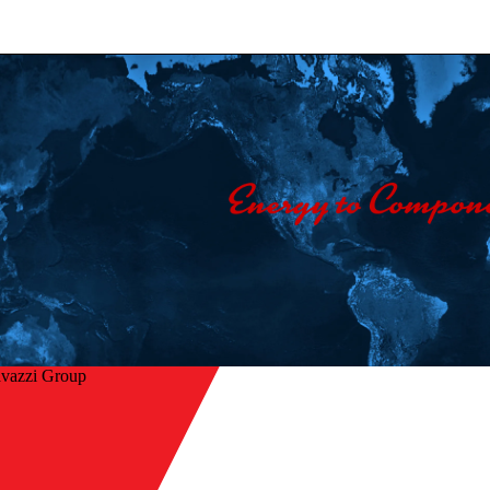
avazzi Group
Hjem
/
age
Virksomhed
/
Kontakt os