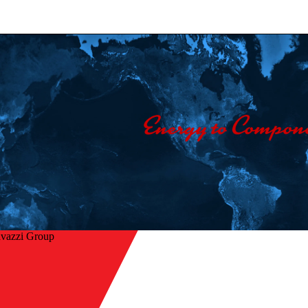
avazzi Group
Hjem
/
age
Virksomhed
/
Kontakt os