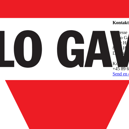
Virksom
Kontakt
Adresse
Carlo Ga
Over Had
8370 Ha
Danmar
Kontakt
+45 89 6
Send en 