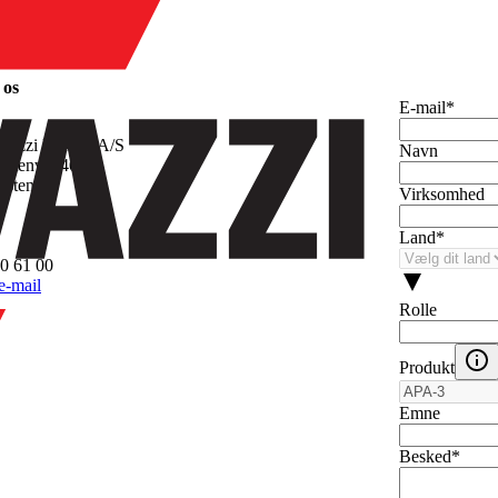
hed
 os
E-mail
*
vazzi Handel A/S
Navn
stenvej 40
dsten
Virksomhed
k
Land
*
0 61 00
e-mail
Rolle
Produkt
Emne
Besked
*