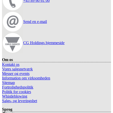
+45 89 60 61 00
Send en e-mail
CG Holdings hjemmeside
Om os
Kontakt os
Vores salgsnetværk
Messer og events
Information om virksomheden
Sitemap
Fortrolighedspolitik
Politik for cookies
Whistleblowing
Salgs- og leveringsbet
Sprog