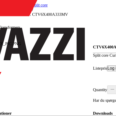
/
Split core
/
CTV6X400A333MV
Transformers
re
CTV6X400
Split core C
Listepris
Log 
Quantity
Har du spørgs
ationer
Downloads