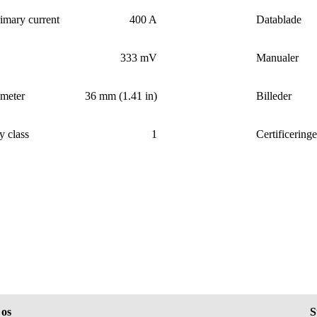
imary current
400 A
Datablade
333 mV
Manualer
ameter
36 mm (1.41 in)
Billeder
y class
1
Certificeringe
os
S