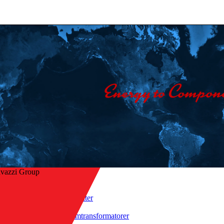
avazzi Group
Hjem
/
Produkter
/
ge til oversigt
Strømtransformatorer