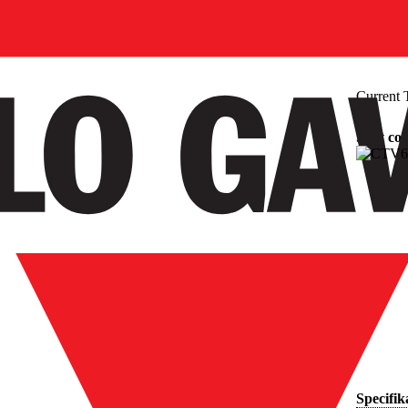
Current 
Split co
Specifik