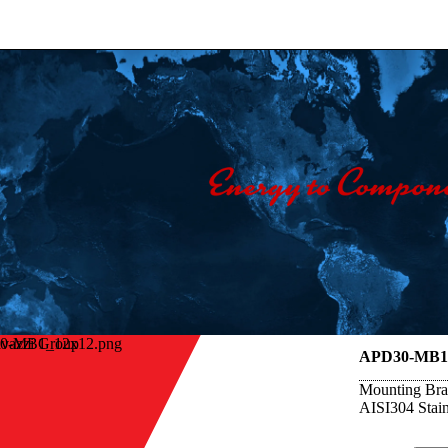
avazzi Group
APD30-MB1
Mounting Brac
AISI304 Stain