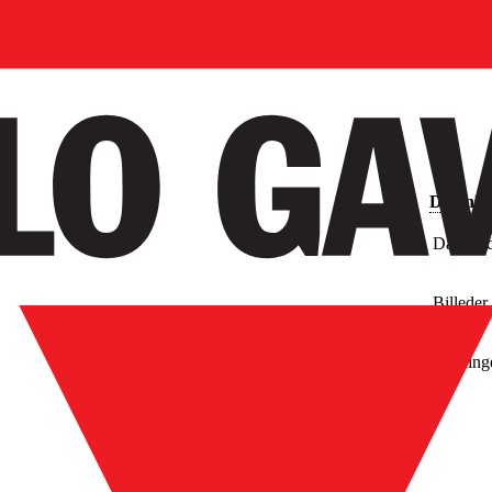
Downlo
Databla
Billeder
Tegning