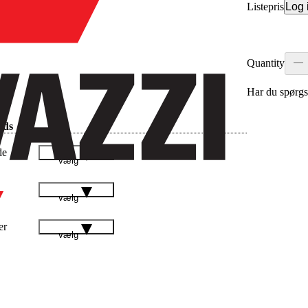
Listepris
Log 
Quantity
Har du spørgs
ads
de
vælg
vælg
er
vælg