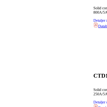
Solid co
800A/5
Detaljer
Datab
CTD
Solid co
250A/5
Detaljer