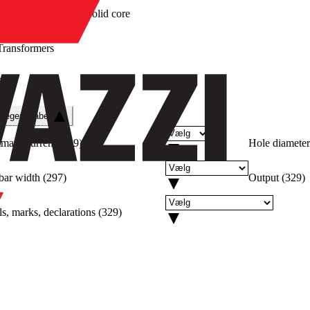
/
Solid core
Transformers
re
e egenskaber
imary current
(
329
)
Hole diameter
bar width
(
297
)
Output
(
329
)
s, marks, declarations
(
329
)