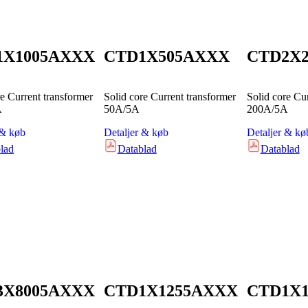
1X1005AXXX
CTD1X505AXXX
CTD2X
re Current transformer
Solid core Current transformer
Solid core Cu
A
50A/5A
200A/5A
 & køb
Detaljer & køb
Detaljer & kø
lad
Datablad
Datablad
3X8005AXXX
CTD1X1255AXXX
CTD1X