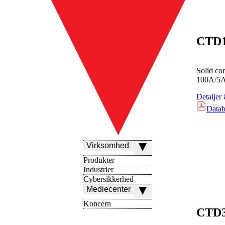
CTD
Solid co
100A/5
Detaljer
Datab
Virksomhed
Produkter
Industrier
Cybersikkerhed
Mediecenter
Koncern
CTD