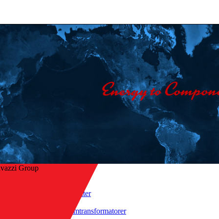
avazzi Group
Hjem
/
Produkter
ge til oversigt
/
Strømtransformatorer