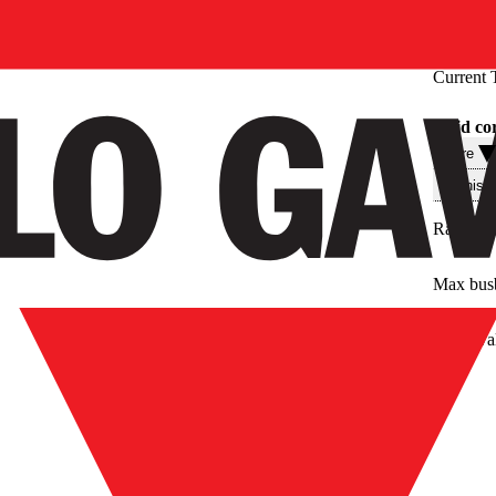
Current 
Solid co
Filtre
Teknisk
Rated pr
Max bus
Approval