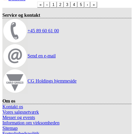
«
‹
1
2
3
4
5
›
»
Service og kontakt
+45 89 60 61 00
Send en e-mail
CG Holdings hjemmeside
Om os
Kontakt os
Vores salgsnetværk
Messer og events
Information om virksomheden
Sitemap
Fortrolighedspolitik